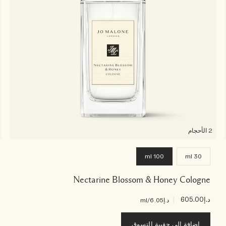
2 الأحجام
100 ml
30 ml
Nectarine Blossom & Honey Cologne
د.إ605.00
|
د.إ6.05
/ml
إضافة إلى حقيبة التسوق