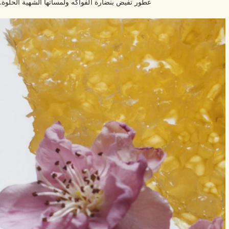
عطور تفيض بنضارة الفواكه ولمساتها الشهية الحلوة.