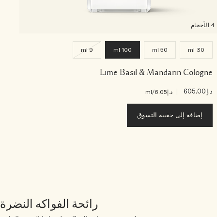
4 الأحجام
9 ml
100 ml
50 ml
30 ml
Lime Basil & Mandarin Cologne
د.إ605.00
|
د.إ6.05
/ml
إضافة إلى حقيبة التسوق
رائحة الفواكه النضرة