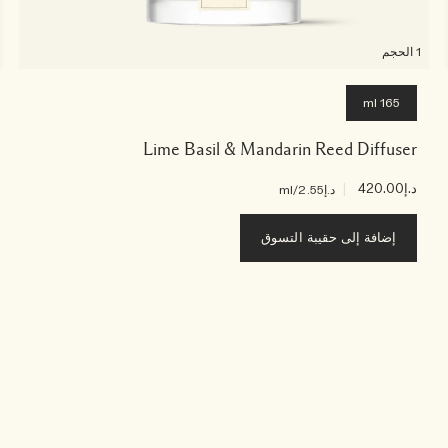
1 الحجم
165 ml
Lime Basil & Mandarin Reed Diffuser
د.إ420.00
|
د.إ2.55
/ml
إضافة إلى حقيبة التسوق