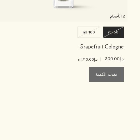
2 الأحجام
100 ml
30 ml
Grapefruit Cologne
د.إ300.00
|
د.إ10.00
/ml
نفدت الكمية