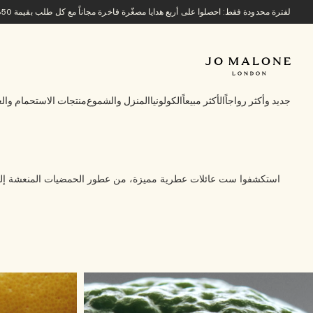
لفترة محدودة فقط: احصلوا على أربع هدايا مصغّرة فاخرة مجاناً مع كل طلب بقيمة 850 ريالاً سعودياً أو أكثر.
جديد وأكثر رواجاً
الأكثر مبيعاً
الكولونيا
المنزل والشموع
منتجات الاستحمام والع
استكشفوا ست عائلات عطرية مميزة، من عطور الحمضيات المنعشة إلى عطور الأخشاب الباعثة 