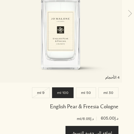
4 الأحجام
9 ml
100 ml
50 ml
30 ml
English Pear & Freesia Cologne
د.إ605.00
|
د.إ6.05
/ml
إضافة إلى حقيبة التسوق