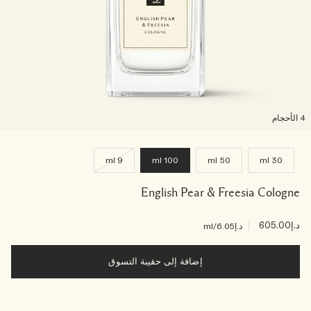
لأحجام
9 ml
100 ml
50 ml
30 ml
English Pear & Freesia Cologne
د.إ605.00
|
د.إ6.05
/ml
إضافة إلى حقيبة التسوق