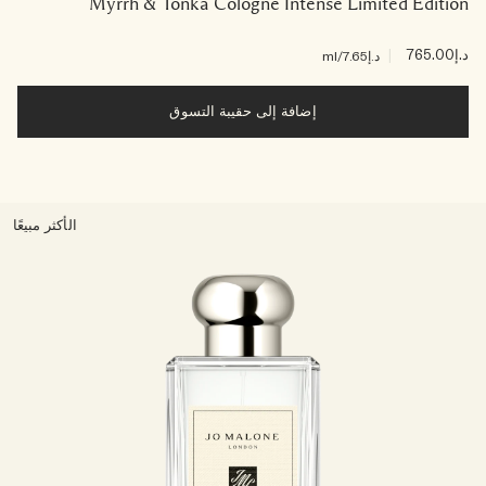
Myrrh & Tonka Cologne Intense Limited Edition
د.إ765.00
|
د.إ7.65
/ml
إضافة إلى حقيبة التسوق
الأكثر مبيعًا