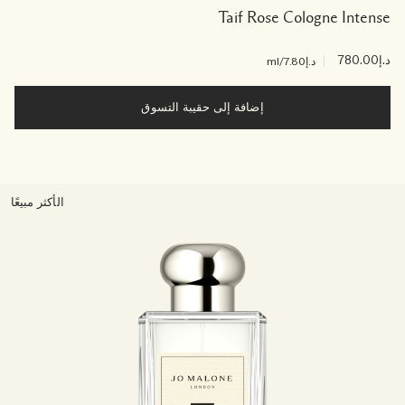
Taif Rose Cologne Intense
د.إ780.00
|
د.إ7.80
/ml
إضافة إلى حقيبة التسوق
الأكثر مبيعًا