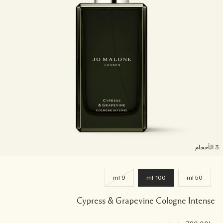
لأحجام
9 ml
100 ml
50 ml
Cypress & Grapevine Cologne Intense