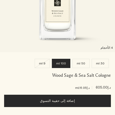
لأحجام
9 ml
100 ml
50 ml
30 ml
Wood Sage & Sea Salt Cologne
د.إ605.00
|
د.إ6.05
/ml
إضافة إلى حقيبة التسوق