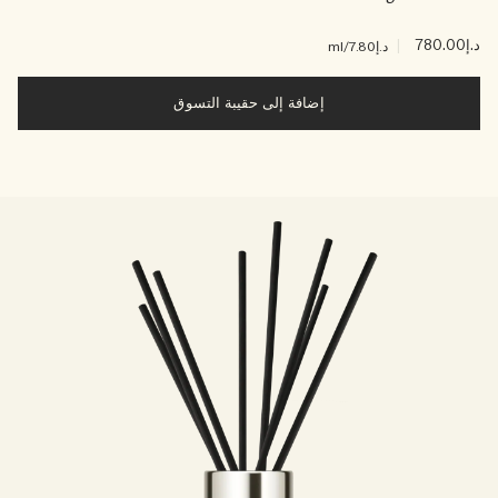
د.إ780.00
|
د.إ7.80
/ml
إضافة إلى حقيبة التسوق