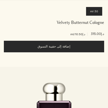
30 ml
Velvety Butternut Cologne
د.إ315.00
|
د.إ10.50
/ml
إضافة إلى حقيبة التسوق