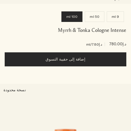
100 ml
50 ml
9 ml
Myrrh & Tonka Cologne Intense
د.إ780.00
|
د.إ7.80
/ml
إضافة إلى حقيبة التسوق
نسخة محدودة