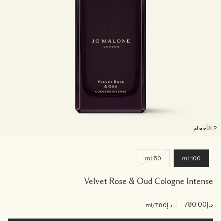
لأحجام
50 ml
100 ml
Velvet Rose & Oud Cologne Intense
د.إ780.00
|
د.إ7.80
/ml