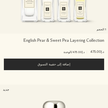
لحجم
English Pear & Sweet Pea Layering Collection
د.إ475.00
|
د.إ475.00
/الوحدة
إضافة إلى حقيبة التسوق
جديد