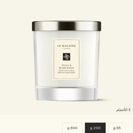
لأحجام
600 g
200 g
65 g