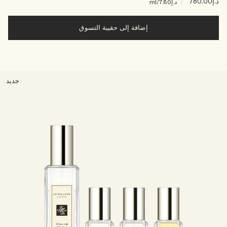
د.إ780.00
|
د.إ7.80
/ml
إضافة إلى حقيبة التسوق
جديد