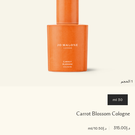
لحجم
30 ml
Carrot Blossom Cologne
د.إ315.00
|
د.إ10.50
/ml