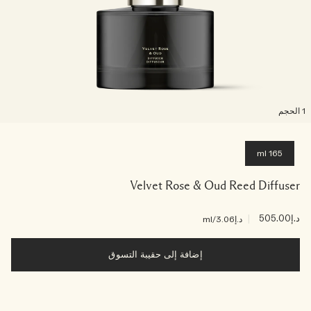
لحجم
165 ml
Velvet Rose & Oud Reed Diffuser
د.إ505.00
|
د.إ3.06
/ml
إضافة إلى حقيبة التسوق