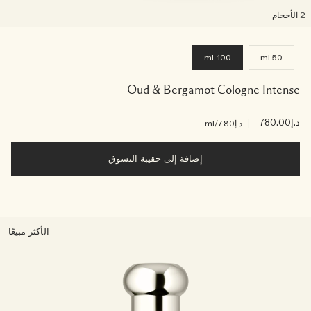
لأحجام
100 ml
50 ml
Oud & Bergamot Cologne Intense
د.إ780.00
|
د.إ7.80
/ml
إضافة إلى حقيبة التسوق
الأكثر مبيعًا