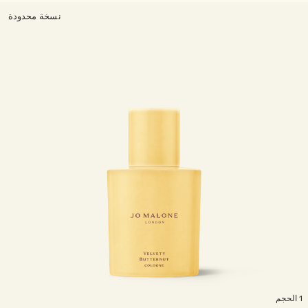
نسخة محدودة
لحجم