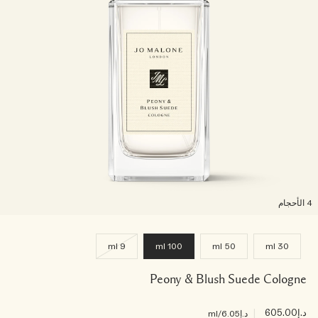
لأحجام
9 ml
100 ml
50 ml
30 ml
Peony & Blush Suede Cologne
د.إ605.00
|
د.إ6.05
/ml