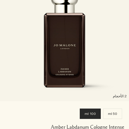
لأحجام
100 ml
50 ml
Amber Labdanum Cologne Intense