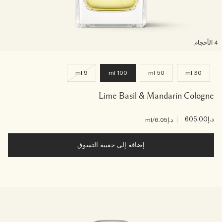
لأحجام
9 ml
100 ml
50 ml
30 ml
Lime Basil & Mandarin Cologne
د.إ605.00
|
د.إ6.05
/ml
إضافة إلى حقيبة التسوق