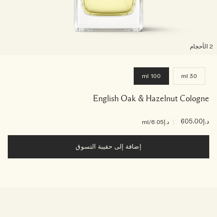
لأحجام
100 ml
30 ml
English Oak & Hazelnut Cologne
د.إ605.00
|
د.إ6.05
/ml
إضافة إلى حقيبة التسوق