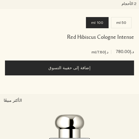
لأحجام
100 ml
50 ml
Red Hibiscus Cologne Intense
د.إ780.00
|
د.إ7.80
/ml
إضافة إلى حقيبة التسوق
الأكثر مبيعًا