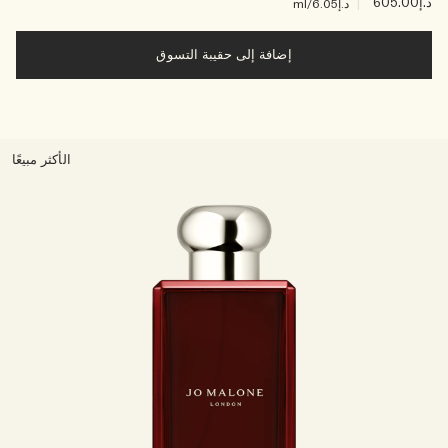
د.إ605.00
|
د.إ6.05
/ml
إضافة إلى حقيبة التسوق
الأكثر مبيعًا