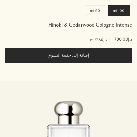
50 ml
100 ml
Hinoki & Cedarwood Cologne Intense
د.إ780.00
|
د.إ7.80
/ml
إضافة إلى حقيبة التسوق