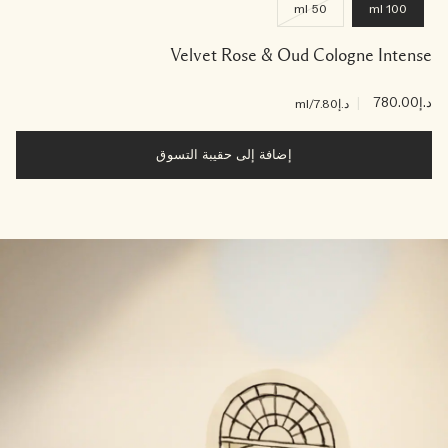
50 ml
100 ml
Velvet Rose & Oud Cologne Intense
د.إ780.00
|
د.إ7.80
/ml
إضافة إلى حقيبة التسوق