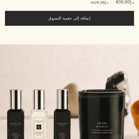
د.إ605.00
|
د.إ6.05
/ml
إضافة إلى حقيبة التسوق