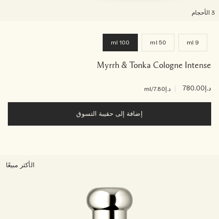
لأحجام
100 ml
50 ml
9 ml
Myrrh & Tonka Cologne Intense
د.إ780.00
|
د.إ7.80
/ml
إضافة إلى حقيبة التسوق
الأكثر مبيعًا