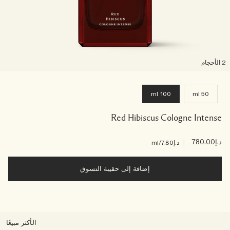
لأحجام
100 ml
50 ml
Red Hibiscus Cologne Intense
د.إ780.00
|
د.إ7.80
/ml
إضافة إلى حقيبة التسوق
الأكثر مبيعًا