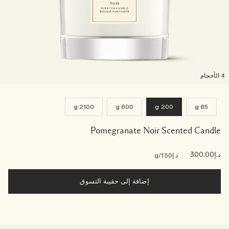
لأحجام
2100 g
600 g
200 g
65 g
Pomegranate Noir Scented Candle
د.إ300.00
|
د.إ1.50
/g
إضافة إلى حقيبة التسوق