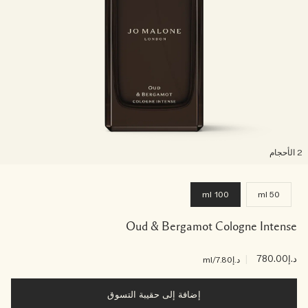
لأحجام
100 ml
50 ml
Oud & Bergamot Cologne Intense
د.إ780.00
|
د.إ7.80
/ml
إضافة إلى حقيبة التسوق