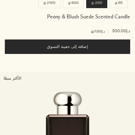
2100 g
600 g
200 g
65 g
Peony & Blush Suede Scented Candle
د.إ300.00
|
د.إ1.50
/g
إضافة إلى حقيبة التسوق
الأكثر مبيعًا