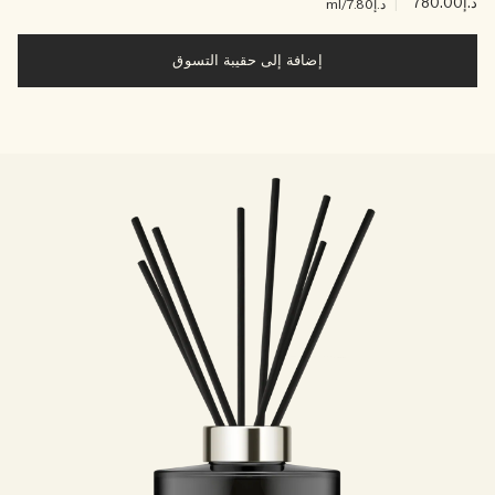
د.إ780.00
|
د.إ7.80
/ml
إضافة إلى حقيبة التسوق