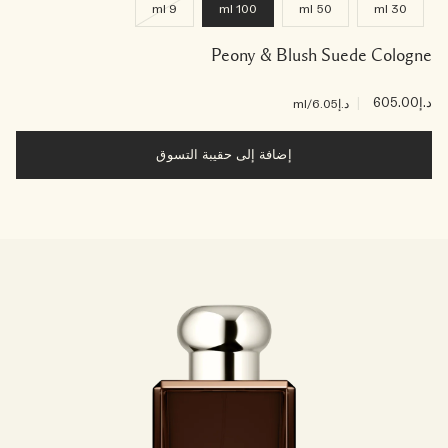
9 ml
100 ml
50 ml
30 ml
Peony & Blush Suede Cologne
د.إ605.00
|
د.إ6.05
/ml
إضافة إلى حقيبة التسوق