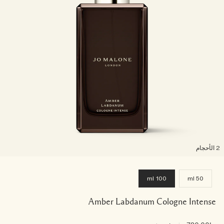
لأحجام
100 ml
50 ml
Amber Labdanum Cologne Intense