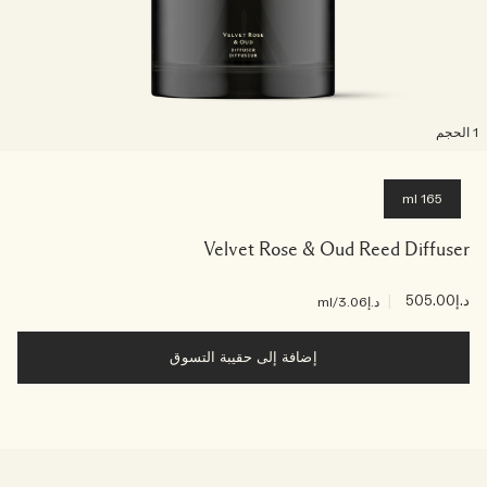
لحجم
165 ml
Velvet Rose & Oud Reed Diffuser
د.إ505.00
|
د.إ3.06
/ml
إضافة إلى حقيبة التسوق