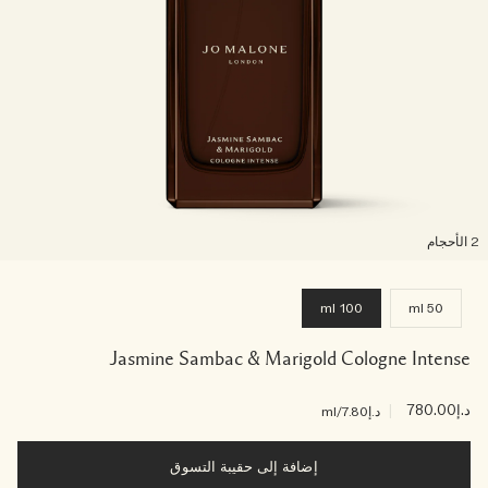
لأحجام
100 ml
50 ml
Jasmine Sambac & Marigold Cologne Intense
د.إ780.00
|
د.إ7.80
/ml
إضافة إلى حقيبة التسوق