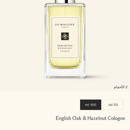
لأحجام
100 ml
30 ml
English Oak & Hazelnut Cologne