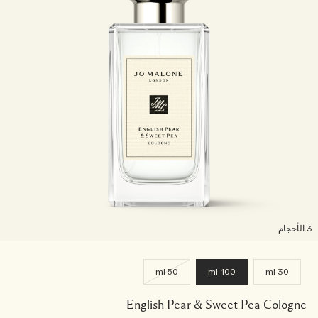
لأحجام
50 ml
100 ml
30 ml
English Pear & Sweet Pea Cologne