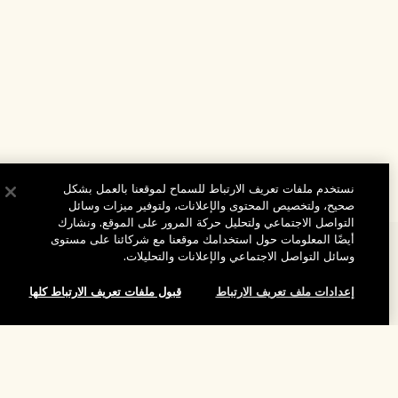
نستخدم ملفات تعريف الارتباط للسماح لموقعنا بالعمل بشكل
صحيح، ولتخصيص المحتوى والإعلانات، ولتوفير ميزات وسائل
التواصل الاجتماعي ولتحليل حركة المرور على الموقع. ونشارك
أيضًا المعلومات حول استخدامك موقعنا مع شركائنا على مستوى
المساعدة
وسائل التواصل الاجتماعي والإعلانات والتحليلات.
الأسئلة الشائعة
إعدادات ملف تعريف الارتباط
قبول ملفات تعريف الارتباط كلها
تفضلوا بزيارة الموقع والاستكشاف
طلبي
مُحدِّد مواقع المتاجر
بيانات التوصيل
شركتنا
تخفيضات وفعاليات الشركات
الاسترجاع والاسترداد