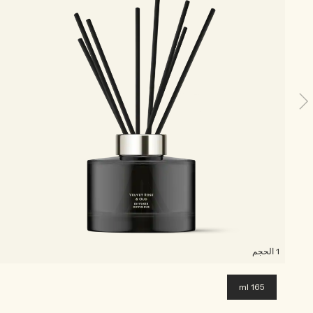
1 الحجم
165 ml