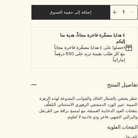
إضافة إلى حقيبة التسوق
٤ هدايا مصغّرة فاخرة مجاناً، هدية منا
إليكم
احصلوا على ٤ هدايا مصغّرة فاخرة مجاناً
مع كل طلب بقيمة تزيد على 850 درهماً
إماراتياً.
تفاصيل المنتج
عطر يحتفي بالجمال الخالد والجوانب المتنوعة لهذه الزهرة
الثمينة. عبير الورد الدمشقي الزهوري الاستثنائي المُغلَّف
بنفحات العود الدخانية العميقة، مع لمسةٍ براقة من القرنفل
والبرالين الشهي. فاخر وذو جاذبية لا تُقاوم.
النفحات العلوية
القرنفل