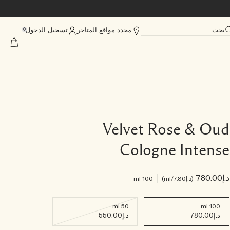
بحث
محدد مواقع المتاجر
تسجيل الدخول
0
Velvet Rose & Oud
Cologne Intense
د.إ780.00
د.إ7.80
/ml
100 ml
50 ml
100 ml
د.إ780.00
د.إ550.00