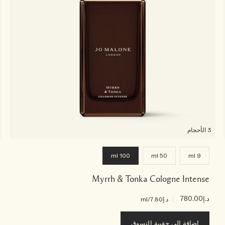
3 الأحجام
100 ml
50 ml
9 ml
Myrrh & Tonka Cologne Intense
د.إ780.00
|
د.إ7.80
/ml
إضافة إلى حقيبة التسوق