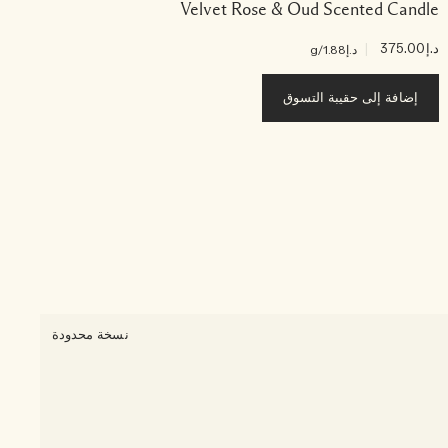
Velvet Rose & Oud Scented Candle
د.إ375.00
|
د.إ255.00
د.إ1.88
/g
إضافة إلى حقيبة التسوق
2 الأحجام
نسخة محدودة
ne