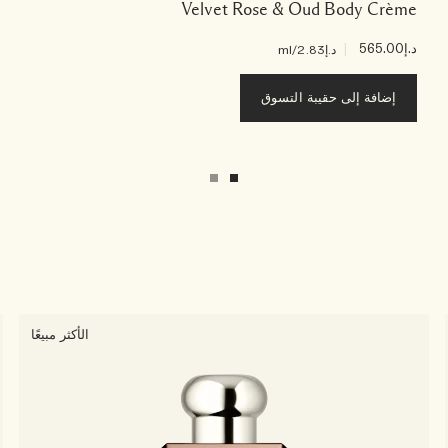
Velvet Rose & Oud Body Crème
د.إ565.00
|
د.إ2.83
/ml
إضافة إلى حقيبة التسوق
الأكثر مبيعًا