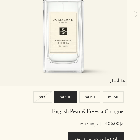
4 الأحجام
9 ml
100 ml
50 ml
30 ml
English Pear & Freesia Cologne
د.إ605.00
|
د.إ6.05
/ml
إضافة إلى حقيبة التسوق