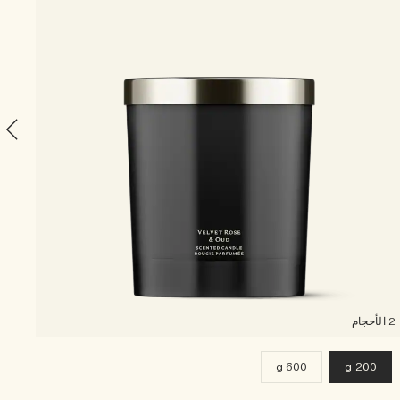
ay
2 الأحجام
600 g
200 g