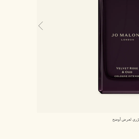
ّري لعرض أوضح