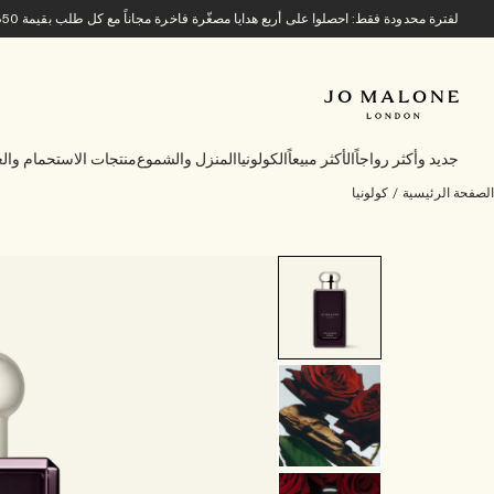
لفترة محدودة فقط: احصلوا على أربع هدايا مصغّرة فاخرة مجاناً مع كل طلب بقيمة 850 ريالاً سعودياً أو أكثر.
جديد وأكثر رواجاً
الأكثر مبيعاً
الكولونيا
المنزل والشموع
منتجات الاستحمام والع
الصفحة الرئيسية
/
كولونيا