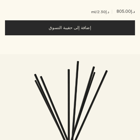
د.إ805.00
|
د.إ2.30
/ml
إضافة إلى حقيبة التسوق