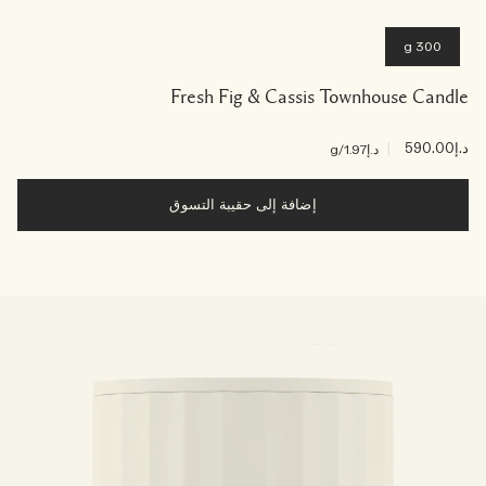
300 g
Fresh Fig & Cassis Townhouse Candle
د.إ590.00
|
د.إ1.97
/g
إضافة إلى حقيبة التسوق