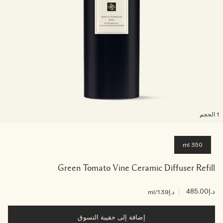
لحجم
350 ml
Green Tomato Vine Ceramic Diffuser Refill
د.إ485.00
|
د.إ1.39
/ml
إضافة إلى حقيبة التسوق