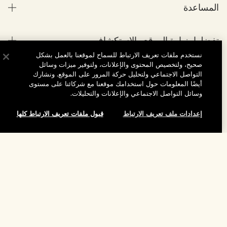
المساعدة
الأسئلة الشائعة
تفضلوا بزيارة الموقع والاستكشاف
طلبي
نستخدم ملفات تعريف الارتباط للسماح لموقعنا بالعمل بشكل
مُحدِّد مواقع المتاجر
بيانات التوصيل
صحيح، ولتخصيص المحتوى والإعلانات، ولتوفير ميزات وسائل
شركتنا
التواصل الاجتماعي ولتحليل حركة المرور على الموقع. ونشارك
تخفيضات وفعاليات الشركات
الاسترجاع والاسترداد
أيضًا المعلومات حول استخدامك موقعنا مع شركائنا على مستوى
وسائل التواصل الاجتماعي والإعلانات والتحليلات.
معلومات عن الشركة
موظفونا وبيئة عملنا
التسوق أونلاين
الخصوصية والشروط
الوظائف
إعدادات ملف تعريف الارتباط
قبول ملفات تعريف الارتباط كلها
ممارساتنا المستدامة
صفحتي الشخصية
شروط الاستخدام
فهرس المكونات
تواصلوا معنا
الموقع واللغة
سياسة الخصوصية
تغيير الموقع
شروط البيع
القواعد الإرشادية للتقييم
إدارة ملفات تعريف الارتباط الخاصة بالموقع