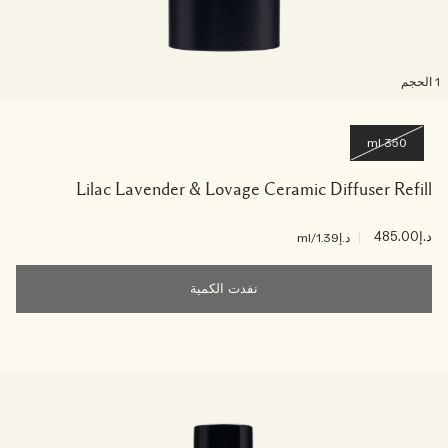
لحجم
350 ml
Lilac Lavender & Lovage Ceramic Diffuser Refill
د.إ485.00
|
د.إ1.39
/ml
نفدت الكمية