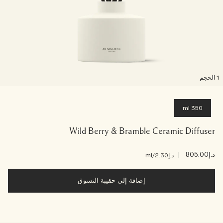
لحجم
350 ml
Wild Berry & Bramble Ceramic Diffuser
د.إ805.00
|
د.إ2.30
/ml
إضافة إلى حقيبة التسوق