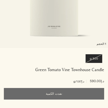
لحجم
300 g
Green Tomato Vine Townhouse Candle
د.إ590.00
|
د.إ1.97
/g
نفدت الكمية