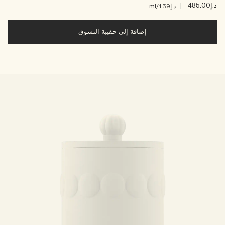
د.إ485.00
|
د.إ1.39
/ml
إضافة إلى حقيبة التسوق