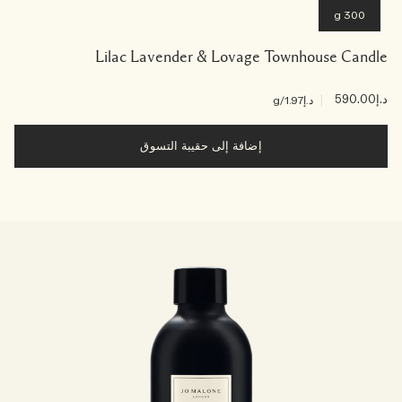
300 g
Lilac Lavender & Lovage Townhouse Candle
د.إ590.00
|
د.إ1.97
/g
إضافة إلى حقيبة التسوق