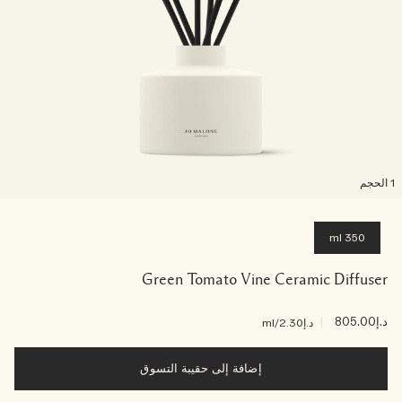
لحجم
350 ml
Green Tomato Vine Ceramic Diffuser
د.إ805.00
|
د.إ2.30
/ml
إضافة إلى حقيبة التسوق