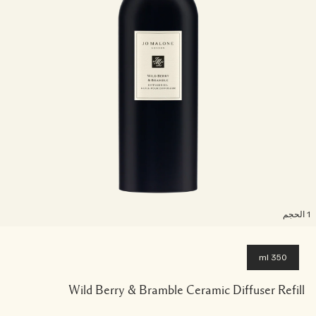
لحجم
350 ml
Wild Berry & Bramble Ceramic Diffuser Refill