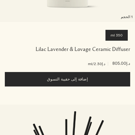
لحجم
350 ml
Lilac Lavender & Lovage Ceramic Diffuser
د.إ805.00
|
د.إ2.30
/ml
إضافة إلى حقيبة التسوق