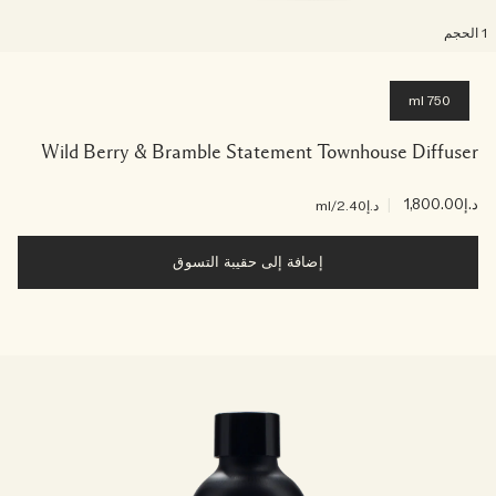
لحجم
750 ml
Wild Berry & Bramble Statement Townhouse Diffuser
د.إ1,800.00
|
د.إ2.40
/ml
إضافة إلى حقيبة التسوق