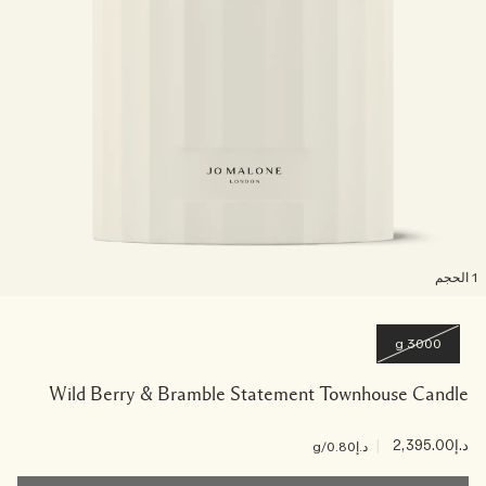
لحجم
3000 g
Wild Berry & Bramble Statement Townhouse Candle
د.إ2,395.00
|
د.إ0.80
/g