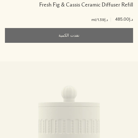
Fresh Fig & Cassis Ceramic Diffuser Refill
د.إ485.00
|
د.إ1.39
/ml
نفدت الكمية