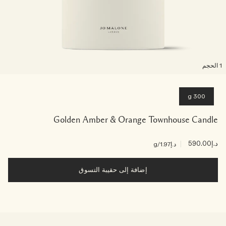
لحجم
300 g
Golden Amber & Orange Townhouse Candle
د.إ590.00
|
د.إ1.97
/g
إضافة إلى حقيبة التسوق