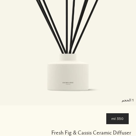
لحجم
350 ml
Fresh Fig & Cassis Ceramic Diffuser