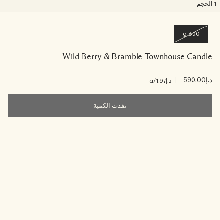
لحجم
300 g
Wild Berry & Bramble Townhouse Candle
د.إ590.00
|
د.إ1.97
/g
نفدت الكمية