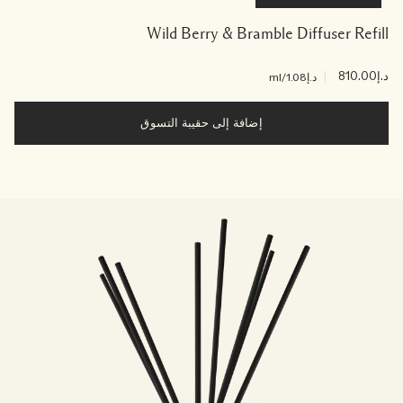
Wild Berry & Bramble Diffuser Refill
د.إ810.00
|
د.إ1.08
/ml
إضافة إلى حقيبة التسوق