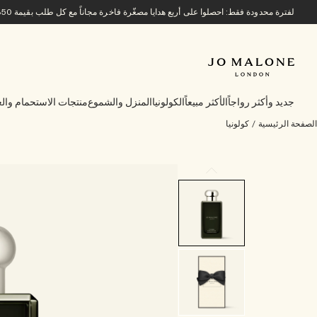
لفترة محدودة فقط: احصلوا على أربع هدايا مصغّرة فاخرة مجاناً مع كل طلب بقيمة 850 ريالاً سعودياً أو أكثر.
جديد وأكثر رواجاً
الأكثر مبيعاً
الكولونيا
المنزل والشموع
منتجات الاستحمام والع
الصفحة الرئيسية
/
كولونيا