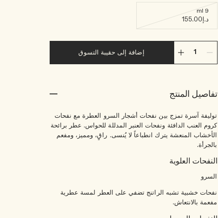
9 ml
د.إ155.00
إضافة إلى حقيبة التسوق
تفاصيل المنتج
توليفة آسرة تمزج بين نفحات أشجار السرو العطرة مع نفحات
كروم العنب الدافئة ونفحات العنبر المدللة للحواس. عطر برائحة
الأخشاب المنعشة يترك انطباعاً لا يُنسى. راقٍ، ومميز، ومفعم
بالجرأة.
النفحات العلوية
السرو
نفحات خشبية تشبه الراتنج تضفي على العطر لمسة عطرية
مفعمة بالانتعاش.