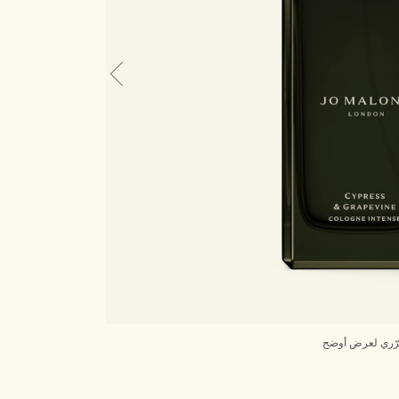
ّري لعرض أوضح