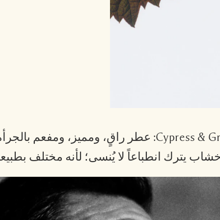
توم هاردي يختار الكولونيا المركزة Cypress & Grapevine: ع
خشاب يترك انطباعاً لا يُنسى؛ لأنه مختلف بطبيعت