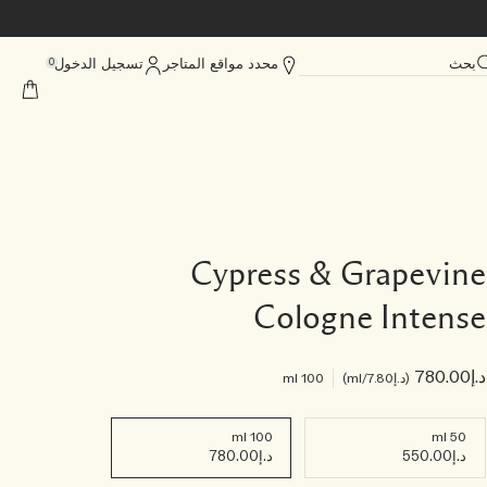
بحث
محدد مواقع المتاجر
تسجيل الدخول
0
Cypress & Grapevine
Cologne Intense
د.إ780.00
د.إ7.80
/ml
100 ml
100 ml
50 ml
د.إ550.00
د.إ780.00