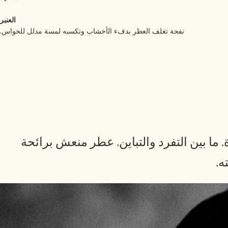
العنبر
نفحة تغلف العطر بدفء الأخشاب وتكسبه لمسة مدلل للحواس.
طر راقٍ، ومميز، ومفعم بالجرأة. ما بين التفرد والتباين. عطر منعش برائحة
ه.