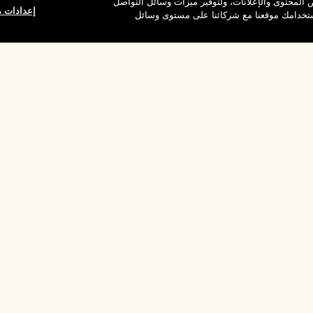
المحتوى والإعلانات، ولتوفير ميزات وسائل التواصل
إعدادات م
استخدامك موقعنا مع شركائنا على مستوى وسائل
وقع
شركتنا
الخصوصية وال
معلومات عن الشركة
شروط الاستخدام
الوظائف
سياسة الخصوصية
ركات
شروط البيع
القواعد الإرشادية لل
إدارة ملفات تعريف ا
بالموقع