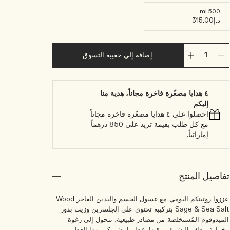
500 ml
د.إ315.00
إضافة إلى حقيبة التسوق
٤ هدايا مصغّرة فاخرة مجاناً، هدية منا
إليكم
احصلوا على ٤ هدايا مصغّرة فاخرة مجاناً
مع كل طلب بقيمة تزيد على 850 درهماً
إماراتياً.
تفاصيل المنتج
عززوا روتينكم اليومي مع غسول الجسم واليدين الفاخر Wood
Sage & Sea Salt بتركيبة تحتوي على الجلسرين وزيت بذور
الميدوفوم المُستخلصة من مصادر طبيعية، تتحول إلى رغوة