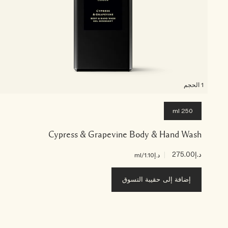
1 الحجم
250 ml
Cypress & Grapevine Body & Hand Wash
د.إ275.00
|
د.إ1.10
/ml
إضافة إلى حقيبة التسوق