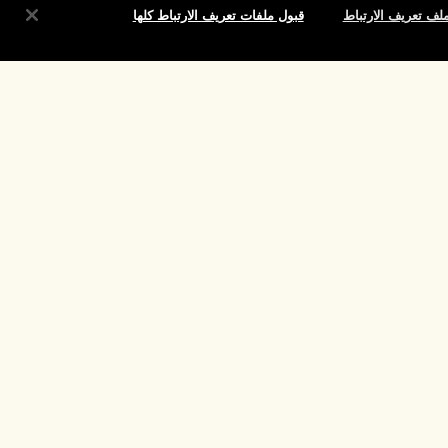
لف تعريف الارتباط
قبول ملفات تعريف الارتباط كلها
شروط
الموقع واللغة
تغيير الموقع
تقييم
لارتباط الخاصة
حقوق النشر