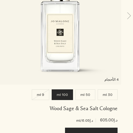
4 الأحجام
9 ml
100 ml
50 ml
30 ml
Wood Sage & Sea Salt Cologne
د.إ605.00
|
د.إ6.05
/ml