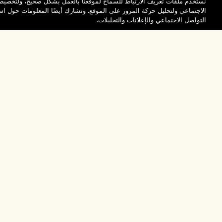
نستخدم ملفات تعريف الارتباط للسماح لموقعنا بالعمل بشكل صحيح، ولتخصيص 
الاجتماعي ولتحليل حركة المرور على الموقع. ونشارك أيضًا المعلومات حول 
التواصل الاجتماعي والإعلانات والتحليلات.
المساعدة
تفضلوا بزيارة الم
الأسئلة الشائعة
والاستكشاف
مُحدِّد مواقع المتاجر
طلبي
تخفيضات وفعاليات الش
بيانات التوصيل
موظفونا وبيئة عملنا
الاسترجاع والاسترداد
ممارساتنا المستدامة
التسوق أونلاين
فهرس المكونات
صفحتي الشخصية
تواصلوا معنا