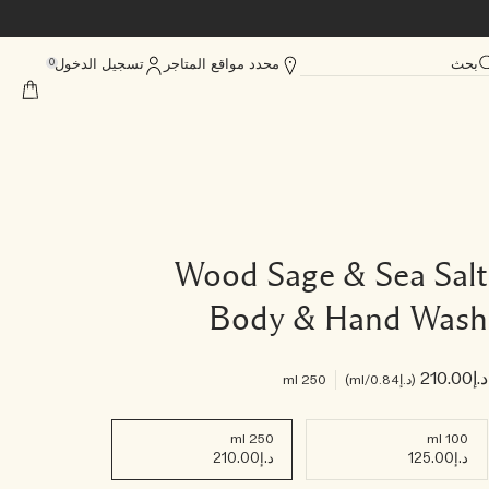
بحث
محدد مواقع المتاجر
تسجيل الدخول
0
Wood Sage & Sea Salt
Body & Hand Wash
د.إ210.00
د.إ0.84
/ml
250 ml
250 ml
100 ml
د.إ125.00
د.إ210.00