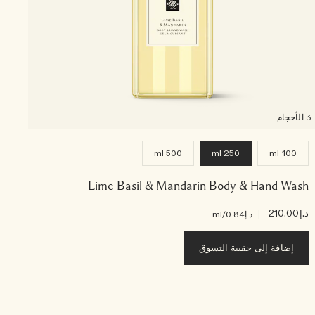
3 الأحجام
500 ml
250 ml
100 ml
Lime Basil & Mandarin Body & Hand Wash
د.إ210.00
|
د.إ275.00
د.إ0.84
/ml
إضافة إلى حقيبة التسوق