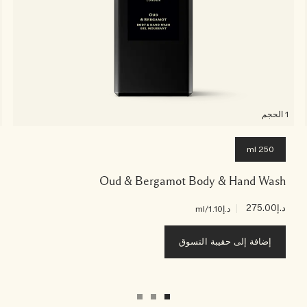
1 الحجم
250 ml
Oud & Bergamot Body & Hand Wash
د.إ275.00
|
د.إ1.10
/ml
إضافة إلى حقيبة التسوق