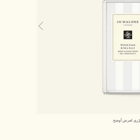
ّري لعرض أوضح