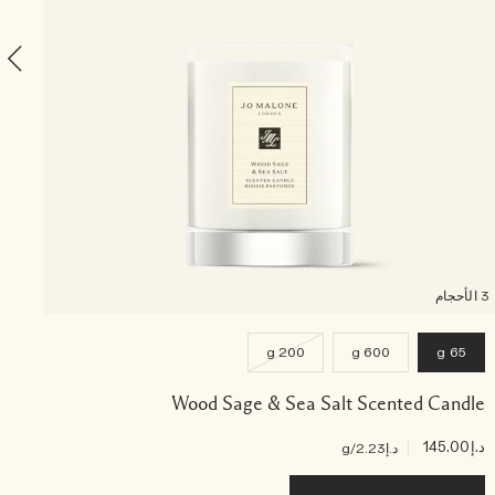
3 الأحجام
200 g
600 g
65 g
Wood Sage & Sea Salt Scented Candle
د.إ145.00
|
د.إ420.00
د.إ2.23
/g