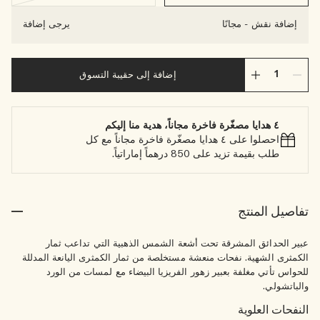
إضافة نقش
-
مجانًا
يرجى إضافة
إضافة إلى حقيبة التسوق
٤ هدايا مصغّرة فاخرة مجاناً، هدية منا إليكم
احصلوا على ٤ هدايا مصغّرة فاخرة مجاناً مع كل
طلب بقيمة تزيد على 850 درهماً إماراتياً.
تفاصيل المنتج
عبير الحدائق المشرقة تحت أشعة الشمس الذهبية التي تداعب ثمار
الكمثرى الشهية. نفحات منعشة مستخلصة من ثمار الكمثرى اليانعة المدللة
للحواس تأتي مغلفة بعبير زهور الفريزيا البيضاء مع لمسات من الورد
والباتشولي.
النفحات العلوية