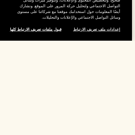
صحيح، ولتخصيص المحتوى والإعلانات، ولتوفير ميزات وسائل
المساعدة
التواصل الاجتماعي ولتحليل حركة المرور على الموقع. ونشارك
أيضًا المعلومات حول استخدامك موقعنا مع شركائنا على مستوى
وسائل التواصل الاجتماعي والإعلانات والتحليلات.
الأسئلة الشائعة
تفضلوا بزيارة الموقع والاستكشاف
طلبي
إعدادات ملف تعريف الارتباط
قبول ملفات تعريف الارتباط كلها
مُحدِّد مواقع المتاجر
بيانات التوصيل
شركتنا
تخفيضات وفعاليات الشركات
الاسترجاع والاسترداد
إضافة إلى حقيبة التسوق
معلومات عن الشركة
موظفونا وبيئة عملنا
التسوق أونلاين
الخصوصية والشروط
الوظائف
ممارساتنا المستدامة
صفحتي الشخصية
شروط الاستخدام
فهرس المكونات
تواصلوا معنا
الموقع واللغة
سياسة الخصوصية
تغيير الموقع
شروط البيع
القواعد الإرشادية للتقييم
إدارة ملفات تعريف الارتباط الخاصة بالموقع