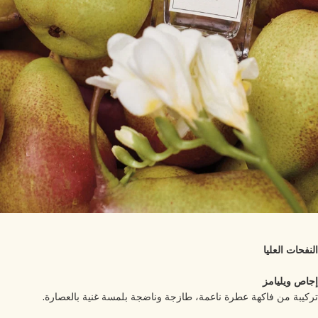
نفحات العليا
اص ويليامز
كيبة من فاكهة عطرة ناعمة، طازجة وناضجة بلمسة غنية بالعصارة.