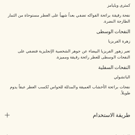
كمثرى ويليامز
نفحة رقيقة برائحة الفواكه تضفي بعداً شهياً على العطر مستوحاة من الثمار
الطازجة النضرة.
النفحات الوسطى
زهرة الفريزيا
تعبر زهور الفريزيا البيضاء عن جوهر الشخصية الإنجليزية فتضفي على
النفحات الوسطى للعطر رائحة رقيقة ومميزة.
النفحات السفلية
الباتشولي
نفحات برائحة الأخشاب العميقة والمدللة للحواس تُكسب العطر عبقاً يدوم
طويلاً.
طريقة الاستخدام