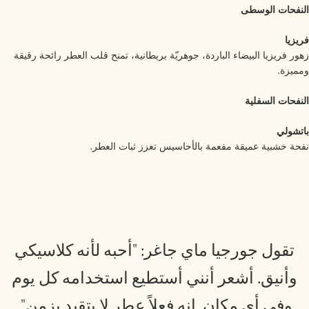
نفحات الوسطى
يزيا
ور فريزيا البيضاء الباردة، جوهريّة بريطانية، تمنح قلب العطر رائحة رقيقة
ميزة.
نفحات السفلية
تشولي
حة خشبية عميقة مفعمة بالأحاسيس تعزز ثبات العطر.
تقول جورجيا ماي جاغر: "أحبه لأنه كلاسيكي
وأنيق. أشعر أنني أستطيع استخدامه كل يوم
وفي أي مكان. إنه فعلاً عطر لا يتقيد بزمن".