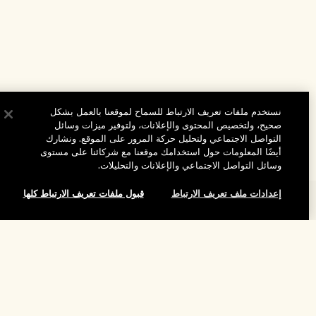
نستخدم ملفات تعريف الارتباط للسماح لموقعنا بالعمل بشكل
صحيح، ولتخصيص المحتوى والإعلانات، ولتوفير ميزات وسائل
التواصل الاجتماعي ولتحليل حركة المرور على الموقع. ونشارك
أيضًا المعلومات حول استخدامك موقعنا مع شركائنا على مستوى
وسائل التواصل الاجتماعي والإعلانات والتحليلات.
إعدادات ملف تعريف الارتباط
قبول ملفات تعريف الارتباط كلها
المساعدة
الأسئلة الشائعة
تفضلوا بزيارة الموقع والاستكشاف
طلبي
مُحدِّد مواقع المتاجر
بيانات التوصيل
شركتنا
تخفيضات وفعاليات الشركات
الاسترجاع والاسترداد