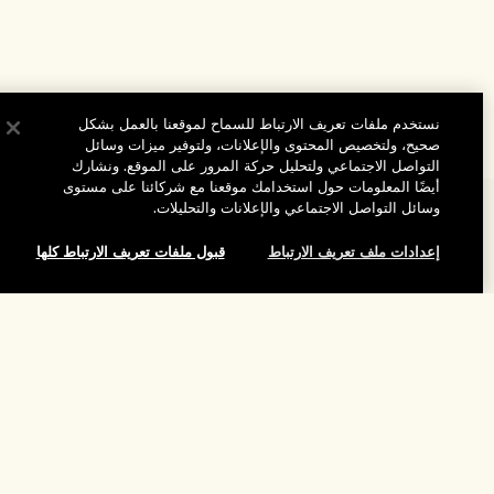
نستخدم ملفات تعريف الارتباط للسماح لموقعنا بالعمل بشكل
صحيح، ولتخصيص المحتوى والإعلانات، ولتوفير ميزات وسائل
التواصل الاجتماعي ولتحليل حركة المرور على الموقع. ونشارك
أيضًا المعلومات حول استخدامك موقعنا مع شركائنا على مستوى
وسائل التواصل الاجتماعي والإعلانات والتحليلات.
المساعدة
إعدادات ملف تعريف الارتباط
قبول ملفات تعريف الارتباط كلها
الأسئلة الشائعة
تفضلوا بزيارة الموقع والاستكشاف
طلبي
مُحدِّد مواقع المتاجر
بيانات التوصيل
شركتنا
تخفيضات وفعاليات الشركات
الاسترجاع والاسترداد
معلومات عن الشركة
موظفونا وبيئة عملنا
التسوق أونلاين
الخصوصية والشروط
الوظائف
ممارساتنا المستدامة
صفحتي الشخصية
شروط الاستخدام
فهرس المكونات