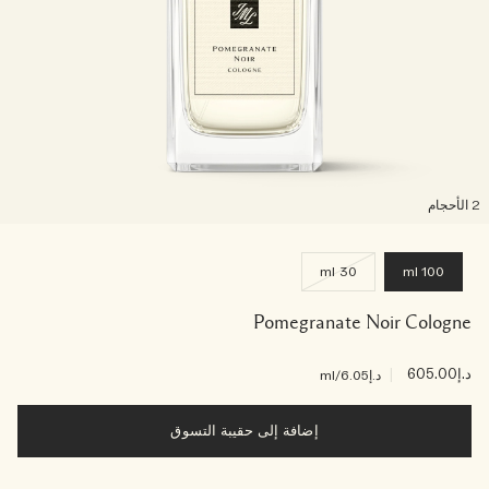
لأحجام
30 ml
100 ml
Pomegranate Noir Cologne
د.إ605.00
|
د.إ6.05
/ml
إضافة إلى حقيبة التسوق