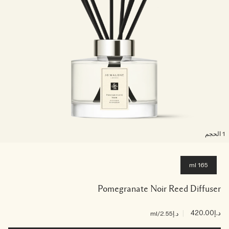
لحجم
165 ml
Pomegranate Noir Reed Diffuser
د.إ420.00
|
د.إ2.55
/ml