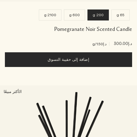
2100 g
600 g
200 g
65 g
Pomegranate Noir Scented Candle
د.إ300.00
|
د.إ1.50
/g
إضافة إلى حقيبة التسوق
الأكثر مبيعًا