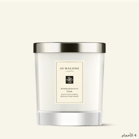
اقرأوا القصة
خشبي
لأحجام