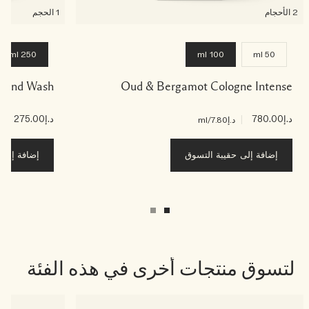
2 الأحجام
1 الحجم
250 ml
100 ml
50 ml
& Hand Wash
Oud & Bergamot Cologne Intense
د.إ780.00
|
د.إ275.00
|
د.إ7.80
/ml
د.إ0
إضافة إلى حقيبة التسوق
إضافة إلى ح
لتسوق منتجات أخرى في هذه الفئة