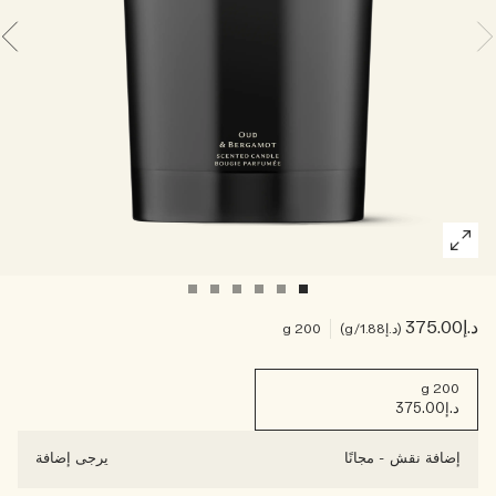
اقرأوا القصة
خشبي
د.إ375.00
د.إ1.88
/g
200 g
200 g
د.إ375.00
إضافة نقش
-
مجانًا
يرجى إضافة