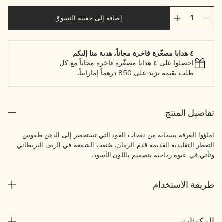
إضافة إلى حقيبة التسوق
٤ هدايا مصغّرة فاخرة مجاناً، هدية منا إليكم
احصلوا على ٤ هدايا مصغّرة فاخرة مجاناً مع كل
طلب بقيمة تزيد على 850 درهماً إماراتياً.
تفاصيل المنتج
املؤوا الغرفة بسحابة من نفحات العود التي تستحضر إلى الذهن طقوس
التعطر التقليدية القديمة قدم الزمان. صُنعت الشمعة في الريف البريطاني
وتأتي في عبوة زجاجية بتصميم باللون الأسود.
طريقة الاستخدام
المكونات