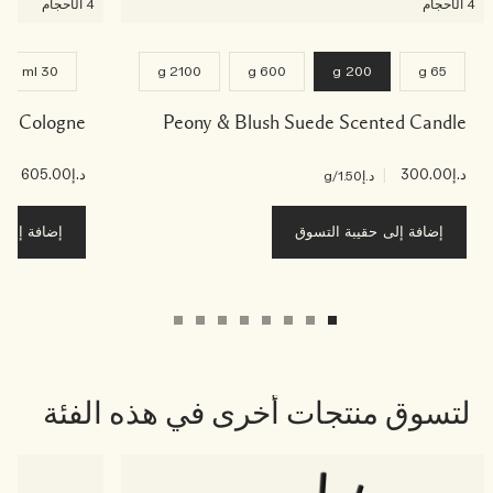
4 الأحجام
4 الأحجام
30 ml
2100 g
600 g
200 g
65 g
ede Cologne
Peony & Blush Suede Scented Candle
د.إ300.00
|
د.إ605.00
|
د.إ1.50
/g
د.إ5
إضافة إلى حقيبة التسوق
إضافة إلى ح
لتسوق منتجات أخرى في هذه الفئة