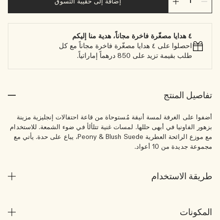
إضافة إلى حقيبة التسوق
٤ هدايا مصغّرة فاخرة مجاناً، هدية منا إليكم
احصلوا على ٤ هدايا مصغّرة فاخرة مجاناً مع كل
طلب بقيمة تزيد على 850 درهماً إماراتياً.
تفاصيل المنتج
أضفوا على الغرفة لمسة أنيقة مُستوحاة من قاعة احتفالات إنجليزية مزينة
بزهور الفاونيا في أبهى حللها. لمسات غنية تتلألأ في ضوء الشمعة. للاستخدام
مع موزع الرائحة العطرية Peony & Blush Suede، يباع على حدة. يأتي مع
مجموعة جديدة من 10 أعواد.
طريقة الاستخدام
المكونات