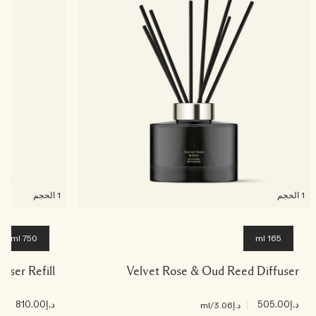
1 الحجم
1 الحجم
165 ml
750 ml (إعادة الملء)
fuser Refill
Velvet Rose & Oud Reed Diffuser
د.إ505.00
|
د.إ810.00
|
د.إ3.06
/ml
د.إ.08