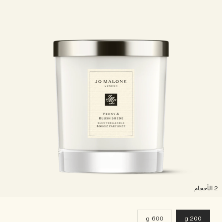
لأحجام
600 g
200 g