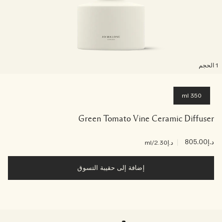
لحجم
350 ml
Green Tomato Vine Ceramic Diffuser
د.إ805.00
|
د.إ2.30
/ml
إضافة إلى حقيبة التسوق