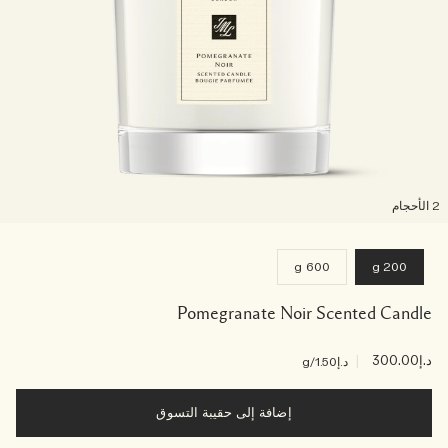
لأحجام
600 g
200 g
Pomegranate Noir Scented Candle
د.إ300.00
|
د.إ1.50
/g
إضافة إلى حقيبة التسوق