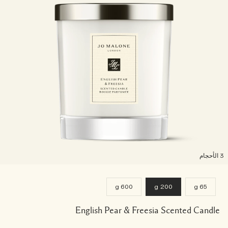
لأحجام
600 g
200 g
65 g
English Pear & Freesia Scented Candle