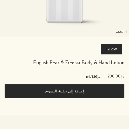
لحجم
250 ml
English Pear & Freesia Body & Hand Lotion
د.إ290.00
|
د.إ1.16
/ml
إضافة إلى حقيبة التسوق