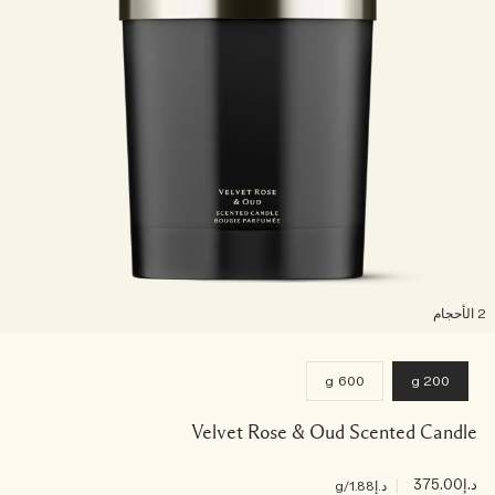
لأحجام
600 g
200 g
Velvet Rose & Oud Scented Candle
د.إ375.00
|
د.إ1.88
/g