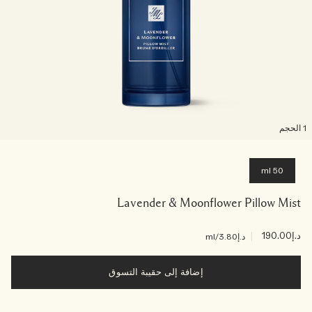
لحجم
50 ml
Lavender & Moonflower Pillow Mist
د.إ190.00
|
د.إ3.80
/ml
إضافة إلى حقيبة التسوق