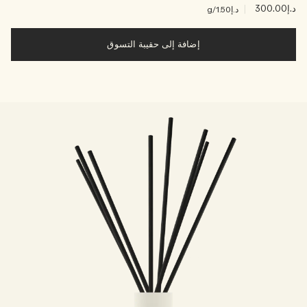
د.إ300.00
|
د.إ1.50
/g
إضافة إلى حقيبة التسوق