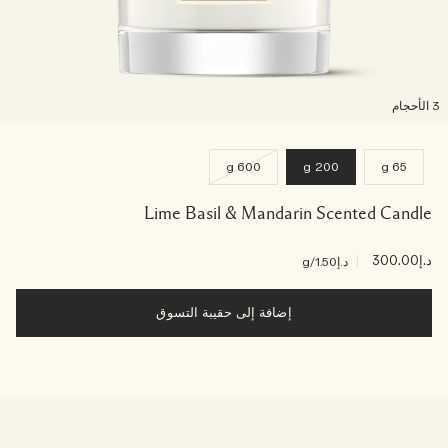
لأحجام
600 g
200 g
65 g
Lime Basil & Mandarin Scented Candle
د.إ300.00
|
د.إ1.50
/g
إضافة إلى حقيبة التسوق