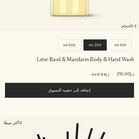
لأحجام
500 ml
250 ml
100 ml
Lime Basil & Mandarin Body & Hand Wash
د.إ210.00
|
د.إ0.84
/ml
إضافة إلى حقيبة التسوق
الأكثر مبيعًا