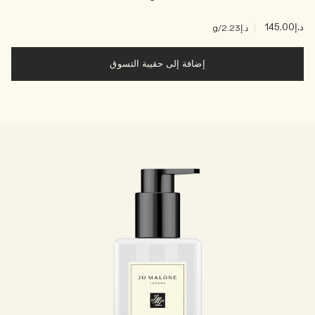
د.إ145.00
|
د.إ2.23
/g
إضافة إلى حقيبة التسوق