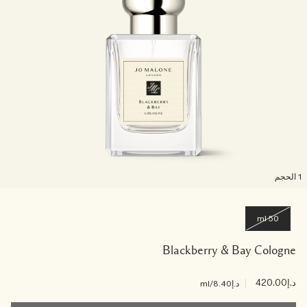
لحجم
50 ml
Blackberry & Bay Cologne
د.إ420.00
|
د.إ8.40
/ml