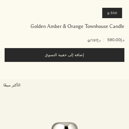
300 g
Golden Amber & Orange Townhouse Candle
د.إ590.00
|
د.إ1.97
/g
إضافة إلى حقيبة التسوق
الأكثر مبيعًا