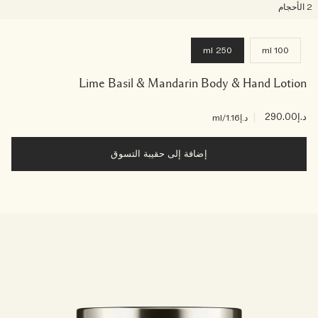
لأحجام
250 ml
100 ml
Lime Basil & Mandarin Body & Hand Lotion
د.إ290.00
|
د.إ1.16
/ml
إضافة إلى حقيبة التسوق