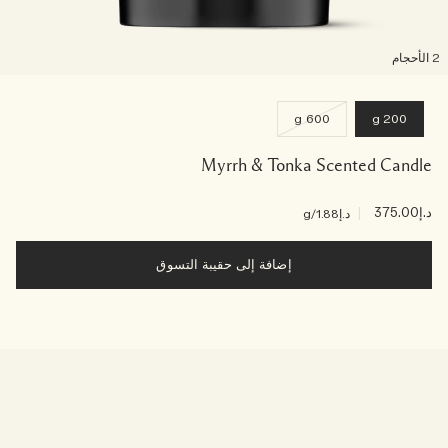
لأحجام
600 g
200 g
Myrrh & Tonka Scented Candle
د.إ375.00
|
د.إ1.88
/g
إضافة إلى حقيبة التسوق