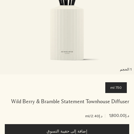
لحجم
750 ml
Wild Berry & Bramble Statement Townhouse Diffuser
د.إ1,800.00
|
د.إ2.40
/ml
إضافة إلى حقيبة التسوق