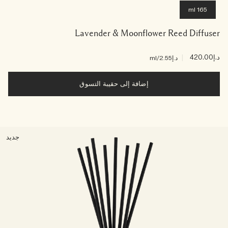
165 ml
Lavender & Moonflower Reed Diffuser
د.إ420.00
|
د.إ2.55
/ml
إضافة إلى حقيبة التسوق
جديد