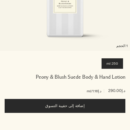
لحجم
250 ml
Peony & Blush Suede Body & Hand Lotion
د.إ290.00
|
د.إ1.16
/ml
إضافة إلى حقيبة التسوق