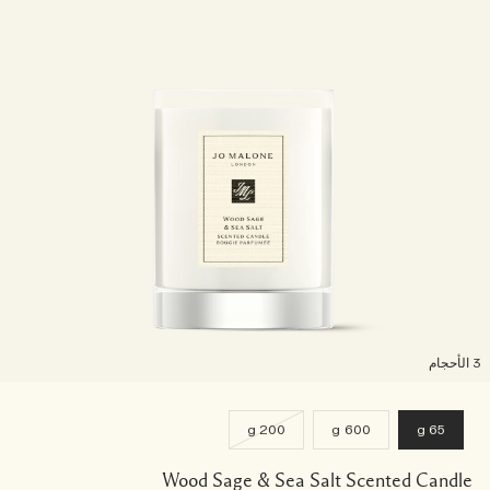
لأحجام
200 g
600 g
65 g
Wood Sage & Sea Salt Scented Candle