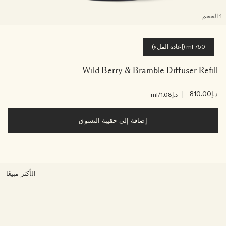
لحجم
750 ml (إعادة الملء)
Wild Berry & Bramble Diffuser Refill
د.إ810.00
|
د.إ1.08
/ml
إضافة إلى حقيبة التسوق
الأكثر مبيعًا