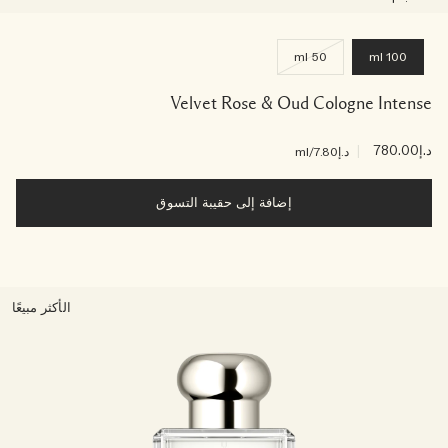
50 ml
100 ml
Velvet Rose & Oud Cologne Intense
د.إ780.00
|
د.إ7.80
/ml
إضافة إلى حقيبة التسوق
الأكثر مبيعًا