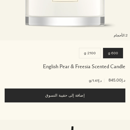
لأحجام
2100 g
600 g
English Pear & Freesia Scented Candle
د.إ845.00
|
د.إ1.41
/g
إضافة إلى حقيبة التسوق