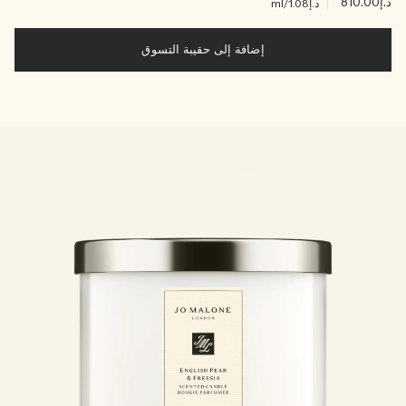
د.إ810.00
|
د.إ1.08
/ml
إضافة إلى حقيبة التسوق