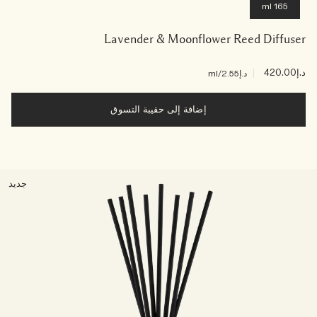
165 ml
Lavender & Moonflower Reed Diffuser
د.إ420.00
|
د.إ2.55
/ml
إضافة إلى حقيبة التسوق
جديد