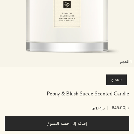
لحجم
600 g
Peony & Blush Suede Scented Candle
د.إ845.00
|
د.إ1.41
/g
إضافة إلى حقيبة التسوق