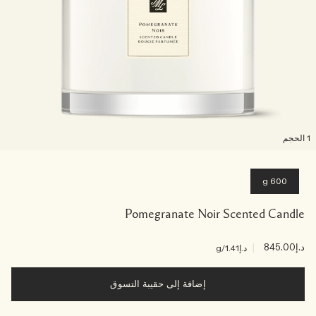
لحجم
600 g
Pomegranate Noir Scented Candle
د.إ845.00
|
د.إ1.41
/g
إضافة إلى حقيبة التسوق