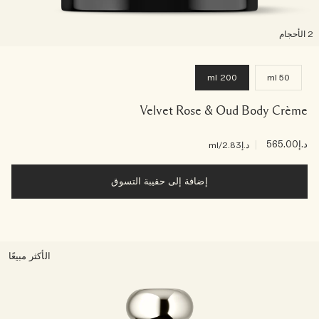
لأحجام
200 ml
50 ml
Velvet Rose & Oud Body Crème
د.إ565.00
|
د.إ2.83
/ml
إضافة إلى حقيبة التسوق
الأكثر مبيعًا