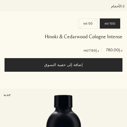
لأحجام
50 ml
100 ml
Hinoki & Cedarwood Cologne Intense
د.إ780.00
|
د.إ7.80
/ml
إضافة إلى حقيبة التسوق
جديد