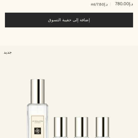
د.إ780.00
|
د.إ7.80
/ml
إضافة إلى حقيبة التسوق
جديد