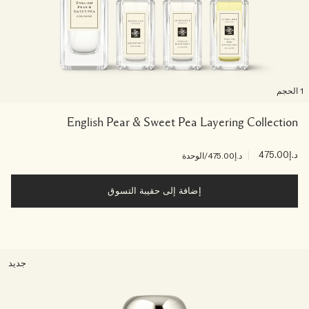
لحجم
English Pear & Sweet Pea Layering Collection
د.إ475.00
|
د.إ475.00
/الوحدة
إضافة إلى حقيبة التسوق
جديد