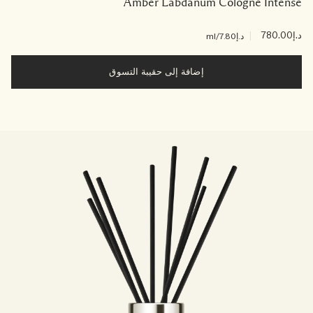
Amber Labdanum Cologne Intense
د.إ780.00
|
د.إ7.80
/ml
إضافة إلى حقيبة التسوق