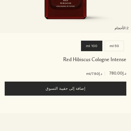
لأحجام
100 ml
50 ml
Red Hibiscus Cologne Intense
د.إ780.00
|
د.إ7.80
/ml
إضافة إلى حقيبة التسوق