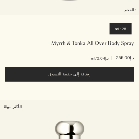
لحجم
125 ml
Myrrh & Tonka All Over Body Spray
د.إ255.00
|
د.إ2.04
/ml
إضافة إلى حقيبة التسوق
الأكثر مبيعًا