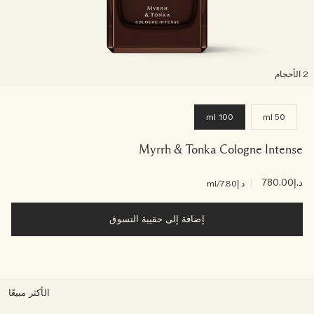
لأحجام
100 ml
50 ml
Myrrh & Tonka Cologne Intense
د.إ780.00
|
د.إ7.80
/ml
إضافة إلى حقيبة التسوق
الأكثر مبيعًا