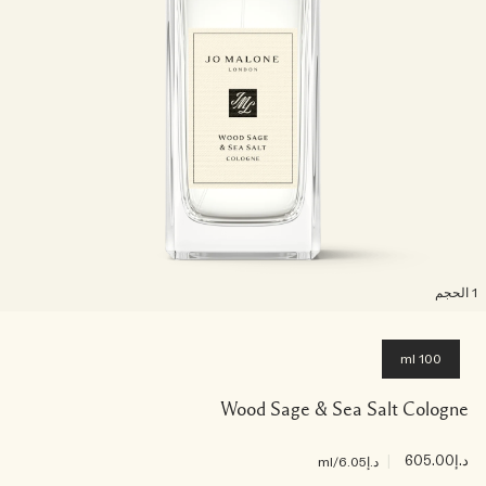
لحجم
100 ml
Wood Sage & Sea Salt Cologne
د.إ605.00
|
د.إ6.05
/ml