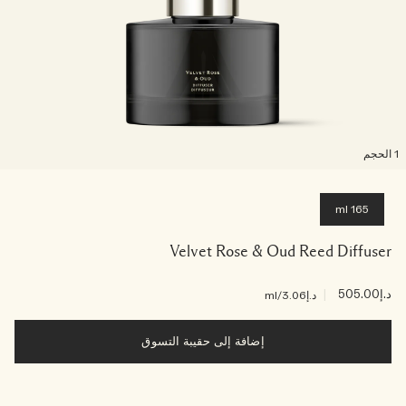
لحجم
165 ml
Velvet Rose & Oud Reed Diffuser
د.إ505.00
|
د.إ3.06
/ml
إضافة إلى حقيبة التسوق