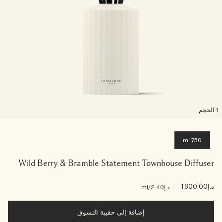
لحجم
750 ml
Wild Berry & Bramble Statement Townhouse Diffuser
د.إ1,800.00
|
د.إ2.40
/ml
إضافة إلى حقيبة التسوق