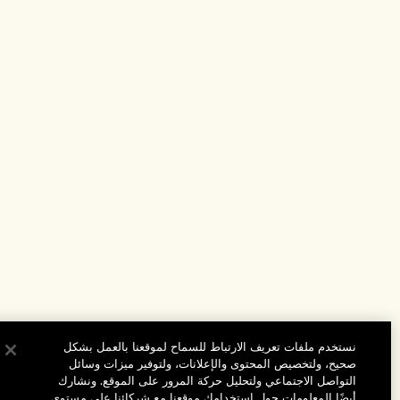
نستخدم ملفات تعريف الارتباط للسماح لموقعنا بالعمل بشكل
صحيح، ولتخصيص المحتوى والإعلانات، ولتوفير ميزات وسائل
التواصل الاجتماعي ولتحليل حركة المرور على الموقع. ونشارك
أيضًا المعلومات حول استخدامك موقعنا مع شركائنا على مستوى