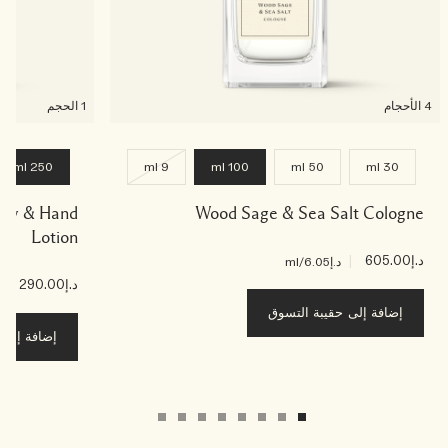
4 الأحجام
1 الحجم
250 ml
9 ml
100 ml
50 ml
30 ml
Body & Hand
Wood Sage & Sea Salt Cologne
Lotion
د.إ605.00
|
د.إ6.05
/ml
د.إ290.00
|
د.إ6
إضافة إلى حقيبة التسوق
إضافة إلى ح