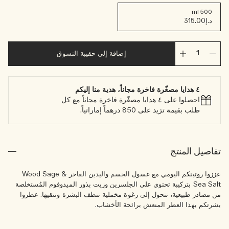
500 ml
د.إ315.00
إضافة إلى حقيبة التسوق
٤ هدايا مصغّرة فاخرة مجاناً، هدية منا إليكم
احصلوا على ٤ هدايا مصغّرة فاخرة مجاناً مع كل
طلب بقيمة تزيد على 850 درهماً إماراتياً.
تفاصيل المنتج
عززوا روتينكم اليومي مع غسول الجسم واليدين الفاخر Wood Sage &
Sea Salt بتركيبة تحتوي على الجلسرين وزيت بذور الميدوفوم المُستخلصة
من مصادر طبيعية، تتحول إلى رغوة مخملية تنظف البشرة وتنقيها. عطروا
بشرتكم بهذا العطر المنعش برائحة الأخشاب.