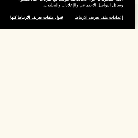
وسائل التواصل الاجتماعي والإعلانات والتحليلات.
المساعدة
إعدادات ملف تعريف الارتباط
قبول ملفات تعريف الارتباط كلها
الأسئلة الشائعة
تفضلوا بزيارة الموقع والاستكشاف
طلبي
إضافة إلى حقيبة التسوق
مُحدِّد مواقع المتاجر
بيانات التوصيل
شركتنا
تخفيضات وفعاليات الشركات
الاسترجاع والاسترداد
معلومات عن الشركة
موظفونا وبيئة عملنا
التسوق أونلاين
الخصوصية والشروط
الوظائف
ممارساتنا المستدامة
صفحتي الشخصية
شروط الاستخدام
فهرس المكونات
تواصلوا معنا
الموقع واللغة
سياسة الخصوصية
تغيير الموقع
شروط البيع
القواعد الإرشادية للتقييم
إدارة ملفات تعريف الارتباط الخاصة بالموقع