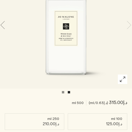
اقرأوا القصة
خشبي
د.إ315.00
د.إ0.63
/ml
500 ml
250 ml
100 ml
د.إ125.00
د.إ210.00