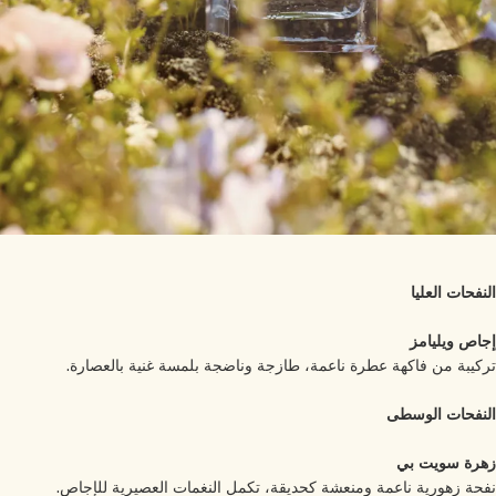
نفحات العليا
اص ويليامز
كيبة من فاكهة عطرة ناعمة، طازجة وناضجة بلمسة غنية بالعصارة.
نفحات الوسطى
رة سويت بي
حة زهورية ناعمة ومنعشة كحديقة، تكمل النغمات العصيرية للإجاص.