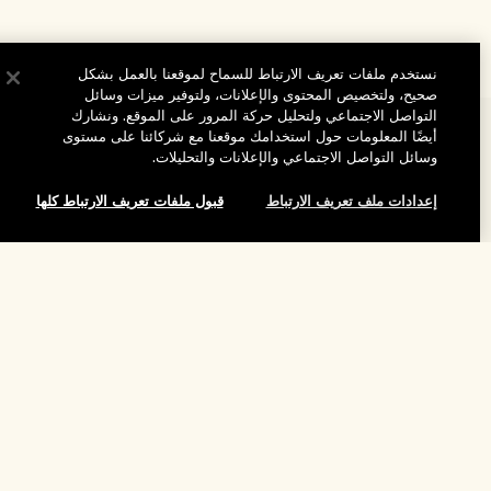
نستخدم ملفات تعريف الارتباط للسماح لموقعنا بالعمل بشكل
صحيح، ولتخصيص المحتوى والإعلانات، ولتوفير ميزات وسائل
التواصل الاجتماعي ولتحليل حركة المرور على الموقع. ونشارك
المساعدة
أيضًا المعلومات حول استخدامك موقعنا مع شركائنا على مستوى
وسائل التواصل الاجتماعي والإعلانات والتحليلات.
الأسئلة الشائعة
إعدادات ملف تعريف الارتباط
قبول ملفات تعريف الارتباط كلها
تفضلوا بزيارة الموقع والاستكشاف
طلبي
مُحدِّد مواقع المتاجر
بيانات التوصيل
شركتنا
تخفيضات وفعاليات الشركات
نفدت الكمية
الاسترجاع والاسترداد
معلومات عن الشركة
موظفونا وبيئة عملنا
التسوق أونلاين
الخصوصية والشروط
الوظائف
ممارساتنا المستدامة
صفحتي الشخصية
شروط الاستخدام
فهرس المكونات
تواصلوا معنا
الموقع واللغة
سياسة الخصوصية
تغيير الموقع
شروط البيع