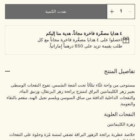
نفدت الكمية
٤ هدايا مصغّرة فاخرة مجاناً، هدية منا إليكم
احصلوا على ٤ هدايا مصغّرة فاخرة مجاناً مع كل
طلب بقيمة تزيد على 850 درهماً إماراتياً.
تفاصيل المنتج
مستوحى من واحة غنَّاء تتلألأ تحت أشعة الشمس. تفوح النفحات الوسطى
بعبير زهر الكليمانتين البراق لتمتزج برائحة زهر البرتقال، وزنبق الماء،
والنفحات الداخلية الدافئة من ساق السوسن وبلسم نجيل الهند. مفعم بالنقاء
والنعومة.
النفحات العلوية
زهرة الكليمانتين
خلاصة عطرية برائحة الزهور البراقة تضفي لمسة مُرة وحلوة على النفحات