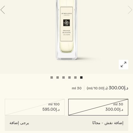
اقرأوا القصة
خشبي
د.إ300.00
د.إ10.00
/ml
30 ml
100 ml
30 ml
د.إ300.00
د.إ595.00
إضافة نقش
-
مجانًا
يرجى إضافة