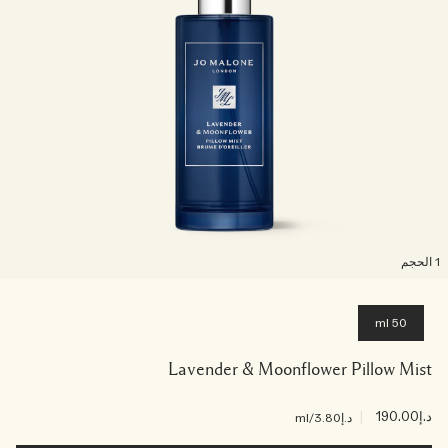
لحجم
50 ml
Lavender & Moonflower Pillow Mist
د.إ190.00
|
د.إ3.80
/ml