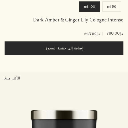
100 ml
50 ml
Dark Amber & Ginger Lily Cologne Intense
د.إ780.00
|
د.إ7.80
/ml
إضافة إلى حقيبة التسوق
الأكثر مبيعًا