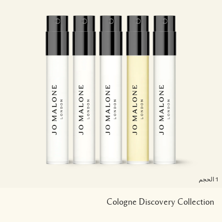
لحجم
Cologne Discovery Collection