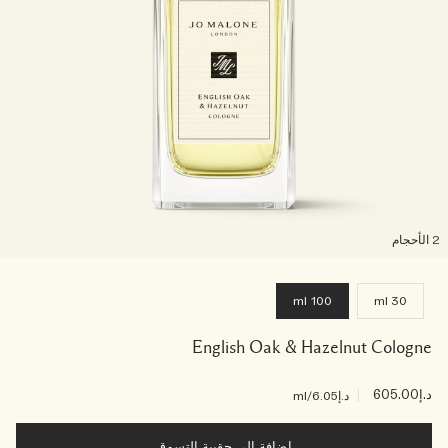
لأحجام
100 ml
30 ml
English Oak & Hazelnut Cologne
د.إ605.00
|
د.إ6.05
/ml
إضافة إلى حقيبة التسوق