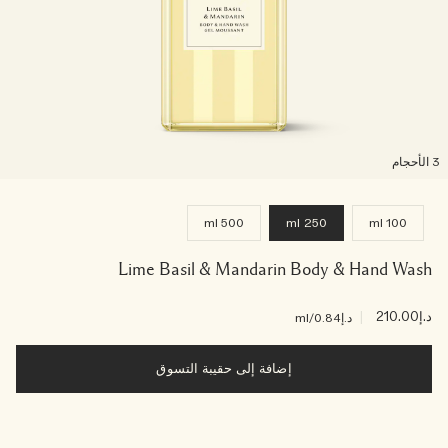
لأحجام
500 ml
250 ml
100 ml
Lime Basil & Mandarin Body & Hand Wash
د.إ210.00
|
د.إ0.84
/ml
إضافة إلى حقيبة التسوق