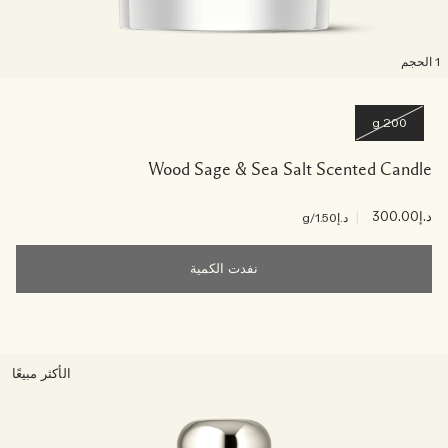
لحجم
200 g
Wood Sage & Sea Salt Scented Candle
د.إ300.00
|
د.إ1.50
/g
نفدت الكمية
الأكثر مبيعًا