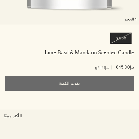
لحجم
600 g
Lime Basil & Mandarin Scented Candle
د.إ845.00
|
د.إ1.41
/g
نفدت الكمية
الأكثر مبيعًا