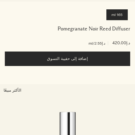
165 ml
Pomegranate Noir Reed Diffuser
د.إ420.00
|
د.إ2.55
/ml
إضافة إلى حقيبة التسوق
الأكثر مبيعًا