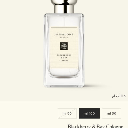
لأحجام
50 ml
100 ml
30 ml
Blackberry & Bay Cologne