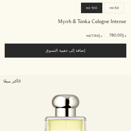
100 ml
50 ml
Myrrh & Tonka Cologne Intense
د.إ780.00
|
د.إ7.80
/ml
إضافة إلى حقيبة التسوق
الأكثر مبيعًا