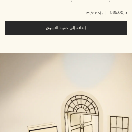
د.إ565.00
|
د.إ2.83
/ml
إضافة إلى حقيبة التسوق