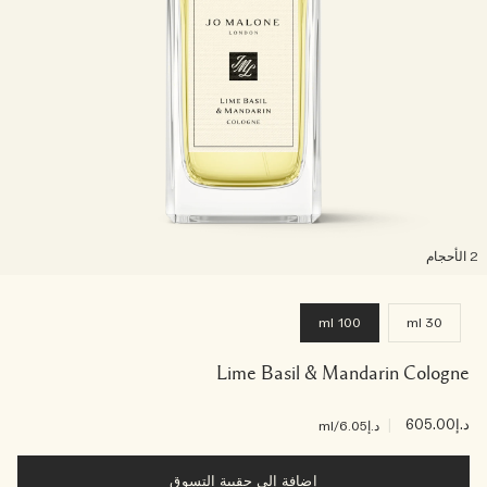
لأحجام
100 ml
30 ml
Lime Basil & Mandarin Cologne
د.إ605.00
|
د.إ6.05
/ml
إضافة إلى حقيبة التسوق