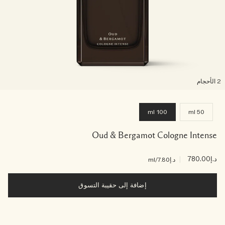
لأحجام
100 ml
50 ml
Oud & Bergamot Cologne Intense
د.إ780.00
|
د.إ7.80
/ml
إضافة إلى حقيبة التسوق