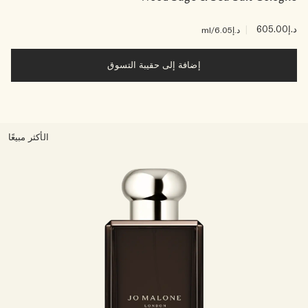
د.إ605.00
|
د.إ6.05
/ml
إضافة إلى حقيبة التسوق
الأكثر مبيعًا