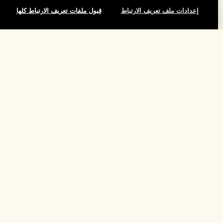
إعدادات ملف تعريف الارتباط
قبول ملفات تعريف الارتباط كلها
المساعدة
الأسئلة الشائعة
تفضلوا بزيارة الموقع والاستكشاف
طلبي
مُحدِّد مواقع المتاجر
بيانات التوصيل
شركتنا
تخفيضات وفعاليات الشركات
الاسترجاع والاسترداد
معلومات عن الشركة
موظفونا وبيئة عملنا
التسوق أونلاين
الخصوصية والشروط
الوظائف
ممارساتنا المستدامة
صفحتي الشخصية
شروط الاستخدام
فهرس المكونات
تواصلوا معنا
الموقع واللغة
سياسة الخصوصية
تغيير الموقع
شروط البيع
القواعد الإرشادية للتقييم
إدارة ملفات تعريف الارتباط الخاصة بالموقع