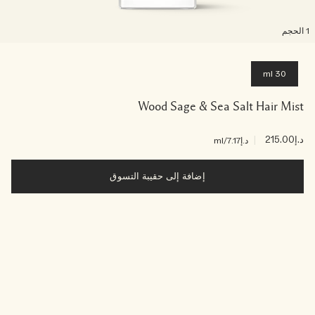
لحجم
30 ml
Wood Sage & Sea Salt Hair Mist
د.إ215.00
|
د.إ7.17
/ml
إضافة إلى حقيبة التسوق