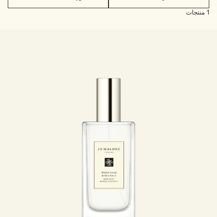
اقرأوا القصة
1 منتجات
خشبي