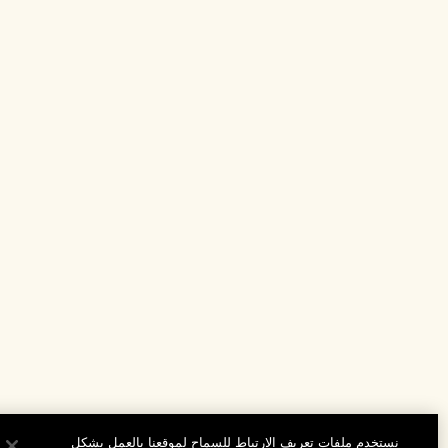
نستخدم ملفات تعريف الارتباط للسماح لموقعنا بالعمل بشكل