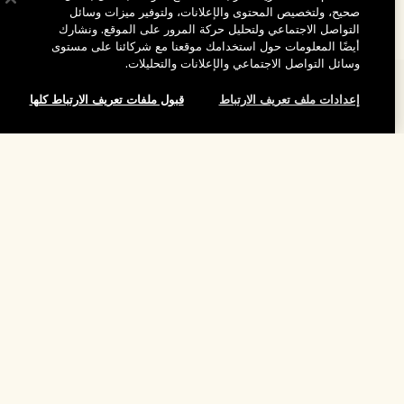
صحيح، ولتخصيص المحتوى والإعلانات، ولتوفير ميزات وسائل
التواصل الاجتماعي ولتحليل حركة المرور على الموقع. ونشارك
أيضًا المعلومات حول استخدامك موقعنا مع شركائنا على مستوى
وسائل التواصل الاجتماعي والإعلانات والتحليلات.
المساعدة
إعدادات ملف تعريف الارتباط
قبول ملفات تعريف الارتباط كلها
الأسئلة الشائعة
تفضلوا بزيارة الموقع والاستكشاف
طلبي
مُحدِّد مواقع المتاجر
بيانات التوصيل
شركتنا
تخفيضات وفعاليات الشركات
الاسترجاع والاسترداد
معلومات عن الشركة
موظفونا وبيئة عملنا
التسوق أونلاين
الخصوصية والشروط
الوظائف
ممارساتنا المستدامة
صفحتي الشخصية
شروط الاستخدام
فهرس المكونات
تواصلوا معنا
الموقع واللغة
سياسة الخصوصية
تغيير الموقع
شروط البيع
القواعد الإرشادية للتقييم