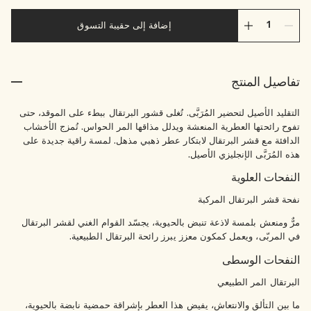
إضافة إلى حقيبة التسوق
تفاصيل المنتج
التقليد الأصيل لتحضير المُرَبَّى. تُغلى قشور البرتقال ببطء على الموقد، حتى
تفوح رائحتها العطرية المنعشة ويدلل مذاقها المر الحواس. تُمزج الأخشاب
الدافئة مع قشر البرتقال لابتكار عطر ذهبي مذهل. لمسة راقية جديدة على
هذه المُرَبَّى الإنجليزي الأصيل.
النفحات العلوية
نفحة قشر البرتقال المركبة
مرٌّ ومنعش بلمسة لاذعة تنبض بالحيوية، يجسّد القوام الغني لقشر البرتقال
في المربّى، ويعمل كمكون معزز يبرز رائحة البرتقال الطبيعية.
النفحات الوسطى
البرتقال المر الطبيعي
ما بين التألق والانتعاش، يفيض هذا العطر بإشراقة حمضية نابضة بالحيوية،