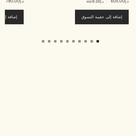
د.إ605.00
|
د.إ780.00
|
د.إ6.05
/ml
د.إ0
إضافة إلى حقيبة التسوق
إضافة إلى ح