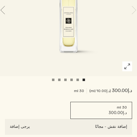
اقرأوا القصة
خشبي
د.إ300.00
د.إ10.00
/ml
30 ml
30 ml
د.إ300.00
إضافة نقش
-
مجانًا
يرجى إضافة