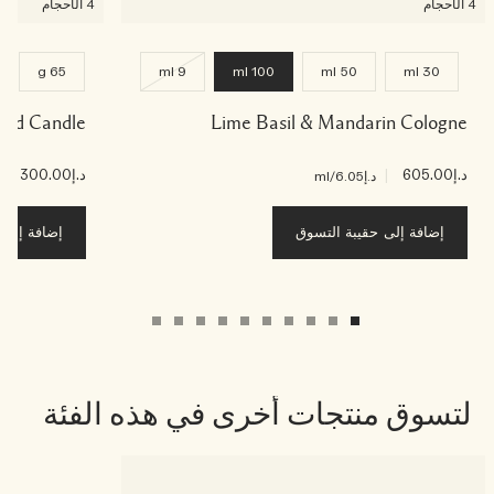
4 الأحجام
4 الأحجام
g
65 g
9 ml
100 ml
50 ml
30 ml
ented Candle
Lime Basil & Mandarin Cologne
د.إ605.00
|
د.إ300.00
|
د.إ6.05
/ml
د.إ
إضافة إلى حقيبة التسوق
إضافة إلى ح
لتسوق منتجات أخرى في هذه الفئة