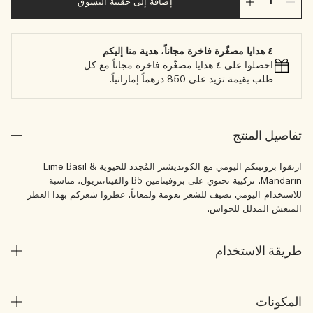
إضافة إلى حقيبة التسوق
٤ هدايا مصغّرة فاخرة مجاناً، هدية منا إليكم
احصلوا على ٤ هدايا مصغّرة فاخرة مجاناً مع كل
طلب بقيمة تزيد على 850 درهماً إماراتياً.
تفاصيل المنتج
ارتقوا بروتينكم اليومي مع الكونديشنر المُجدد للحيوية Lime Basil &
Mandarin. تركيبة تحتوي على بروفيتامين B5 والفيتانتريول، مناسبة
للاستخدام اليومي تضيف للشعر نعومة ولمعاناً. عطروا شعركم بهذا العطر
المنعش المدلل للحواس.
طريقة الاستخدام
المكونات