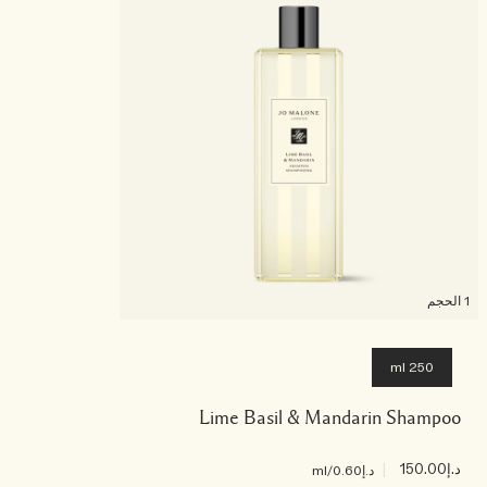
1 الحجم
250 ml
Lime Basil & Mandarin Shampoo
د.إ150.00
|
د.إ0.60
/ml