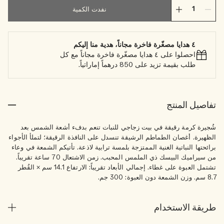
نفدت الكمية
٤ هدايا مصغّرة فاخرة مجاناً، هدية منا إليكم
احصلوا على ٤ هدايا مصغّرة فاخرة مجاناً مع كل
طلب بقيمة تزيد على 850 درهماً إماراتياً.
تفاصيل المنتج
شُجيرة كرمة رقيقة في بيت زجاجي للنبات تنعم بدفء أشعة الشمس بعد
الظهيرة. أغصان الطماطم الرشيقة تنسدل على النافذة الرقيقة؛ لتملأ الأجواء
برائحتها النباتية الغنية الممتزجة بلمسة ترابية لاذعة. تأتيكم الشمعة في وعاء
من سيراميك البيسك ذي الملمس المحبب. زمن الاشتعال 70 ساعة تقريباً.
تشتمل العبوة على غطاء. إجمالي الأبعاد تقريباً: الارتفاع 14.1 سم × القُطر
8.7 سم. وزن الشمعة دون العبوة: 300 جم.
طريقة الاستخدام