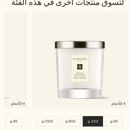
لتسوق منتجات أخرى في هذه الفئة
4 الأحجام
4 الأحجام
g
65 g
2100 g
600 g
200 g
65 g