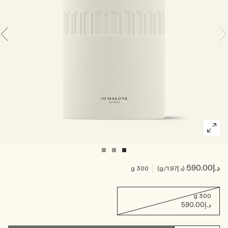
اقرأوا القصة
خشبي
د.إ590.00
د.إ1.97
/g
300 g
300 g
د.إ590.00